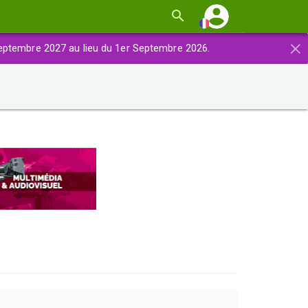
×
eptembre 2027 au lieu du 1er Septembre 2026.