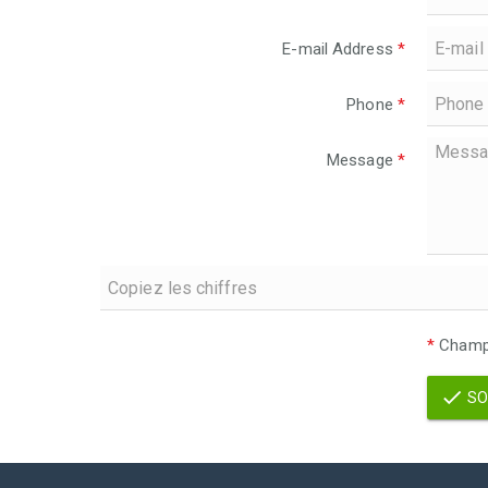
E-mail Address
*
Phone
*
Message
*
*
Champs
SO