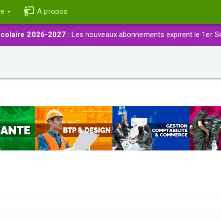
ce
A propos
colaire 2026-2027
: Les nouveaux abonnements expirent le 1er S