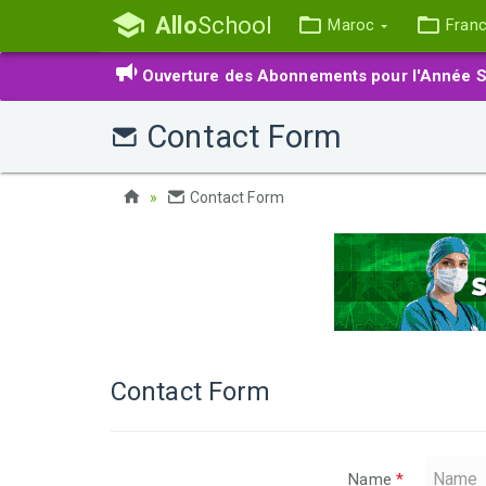
Allo
School
Maroc
Fran
Ouverture des Abonnements pour l'Année S
Contact Form
Contact Form
Contact Form
Name
*