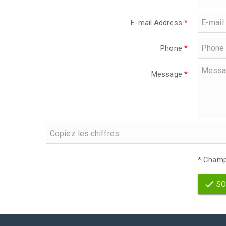
E-mail Address
*
Phone
*
Message
*
*
Champs
SO