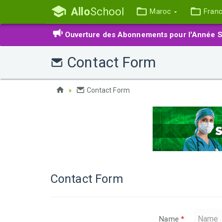
Allo
School
Maroc
Fran
Ouverture des Abonnements pour l'Année S
Contact Form
Contact Form
Contact Form
Name
*