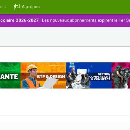
ce
A propos
colaire 2026-2027
: Les nouveaux abonnements expirent le 1er S