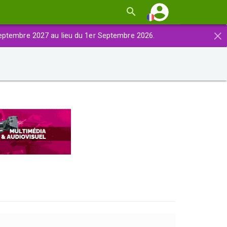
×
eptembre 2027 au lieu du 1er Septembre 2026.