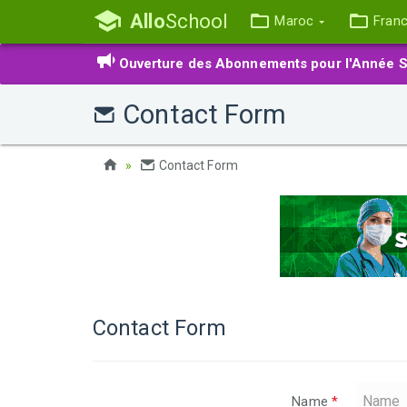
Allo
School
Maroc
Fran
Ouverture des Abonnements pour l'Année S
Contact Form
Contact Form
Contact Form
Name
*