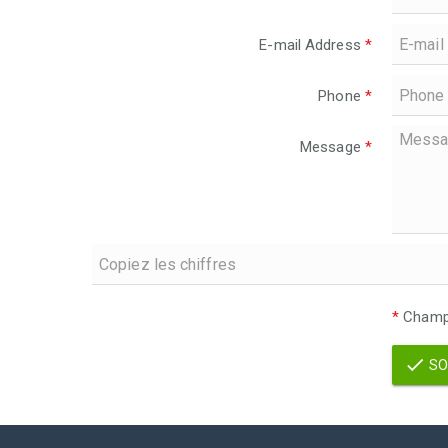
E-mail Address
*
Phone
*
Message
*
*
Champs
SO