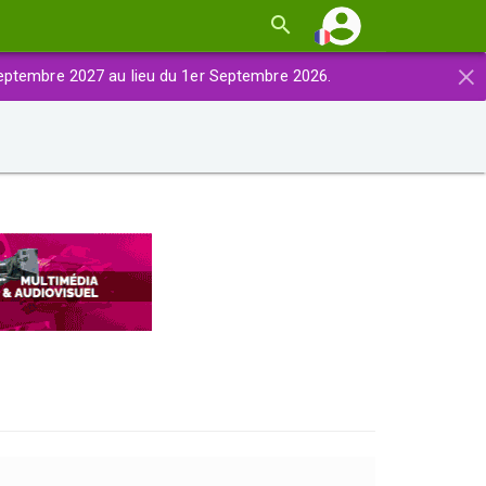
×
eptembre 2027 au lieu du 1er Septembre 2026.