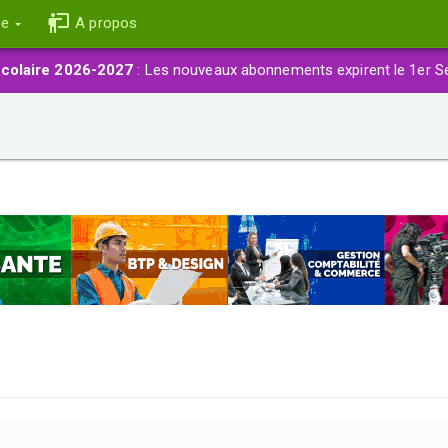
ce
A propos
colaire 2026-2027
: Les nouveaux abonnements expirent le 1er S