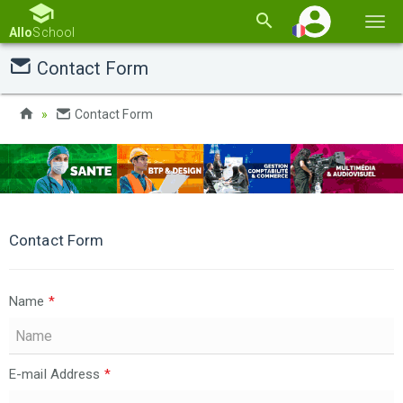
Basc
Allo
School
la
Contact Form
navi
Contact Form
Contact Form
Name
*
E-mail Address
*