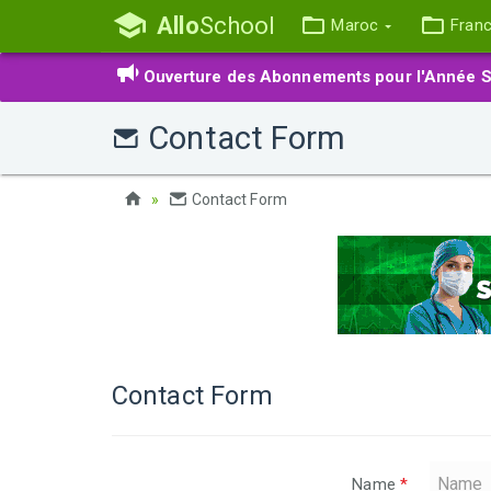
Allo
School
Maroc
Fran
Ouverture des Abonnements pour l'Année S
Contact Form
Contact Form
Contact Form
Name
*