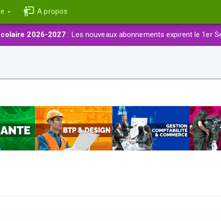
ce
A propos
colaire 2026-2027
: Les nouveaux abonnements expirent le 1er S