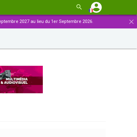
×
eptembre 2027 au lieu du 1er Septembre 2026.