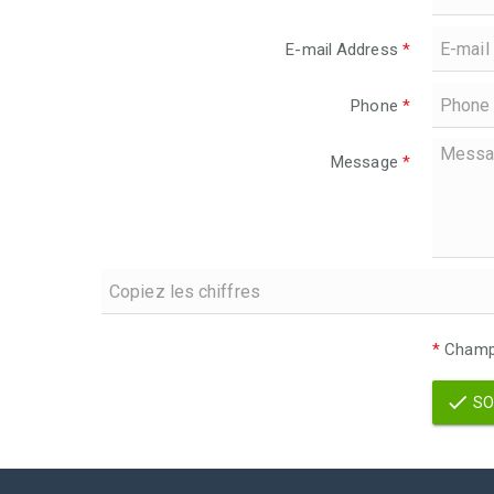
E-mail Address
*
Phone
*
Message
*
*
Champs
SO