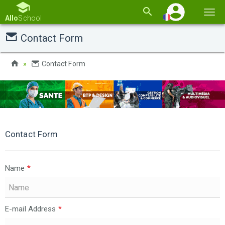
Basc
Allo
School
la
Contact Form
navi
Contact Form
Contact Form
Name
*
E-mail Address
*