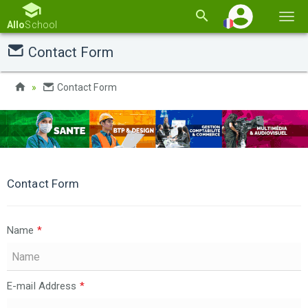
Basc
Allo
School
la
Contact Form
navi
Contact Form
Contact Form
Name
*
E-mail Address
*