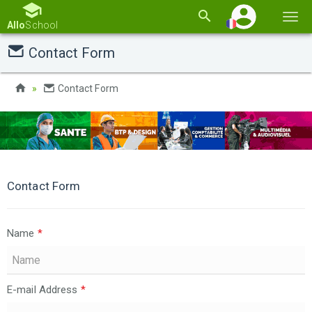
Basc
Allo
School
la
Contact Form
navi
Contact Form
Contact Form
Name
*
E-mail Address
*