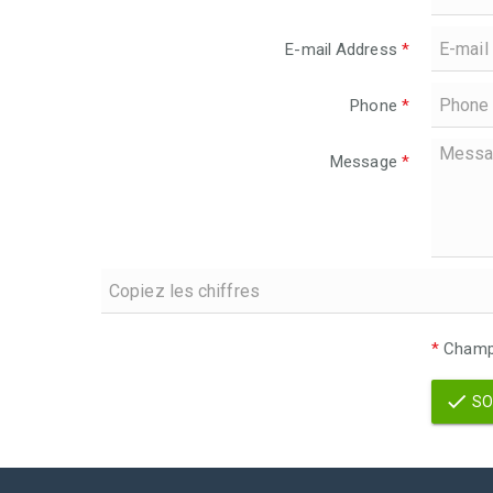
E-mail Address
*
Phone
*
Message
*
*
Champs
SO