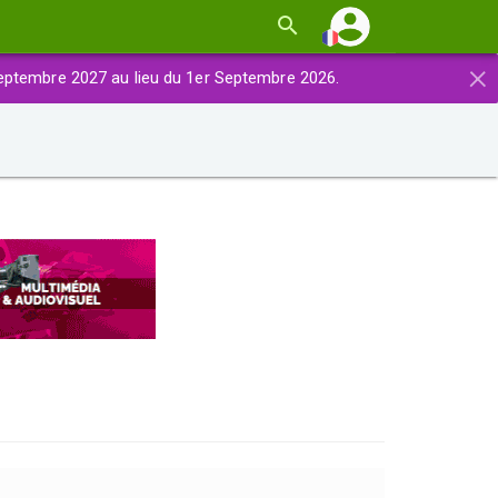
×
eptembre 2027 au lieu du 1er Septembre 2026.