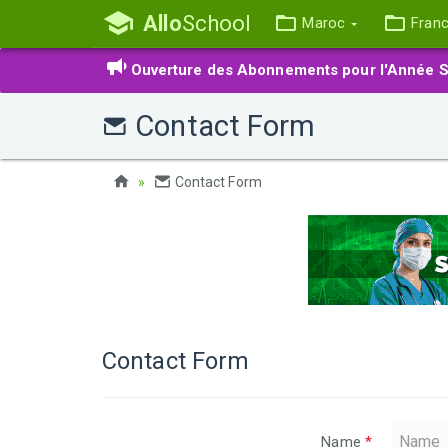
Allo
School
Maroc
Fran
Ouverture des Abonnements pour l'Année S
Contact Form
Contact Form
Contact Form
Name
*