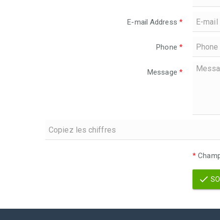
E-mail Address
*
Phone
*
Message
*
*
Champs
SO