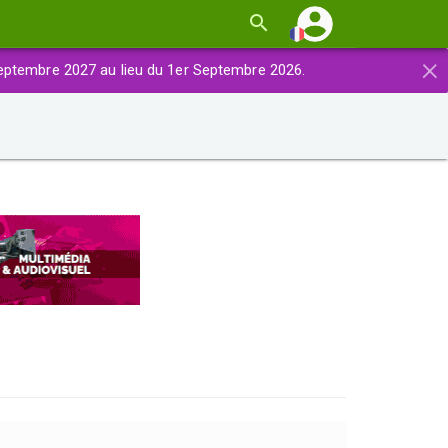
×
eptembre 2027 au lieu du 1er Septembre 2026.