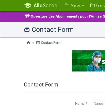
Allo
School
Maroc
Fran
Ouverture des Abonnements pour l'Année S
Contact Form
Contact Form
Contact Form
Name
*