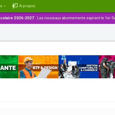
ce
A propos
colaire 2026-2027
: Les nouveaux abonnements expirent le 1er S