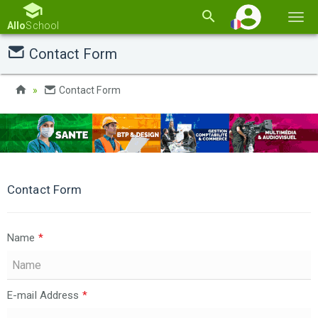
Basc
Allo
School
la
Contact Form
navi
Contact Form
Contact Form
Name
*
E-mail Address
*