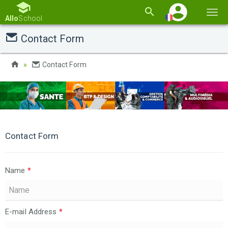
Basc
Allo
School
la
Contact Form
navi
Contact Form
Contact Form
Name
*
E-mail Address
*