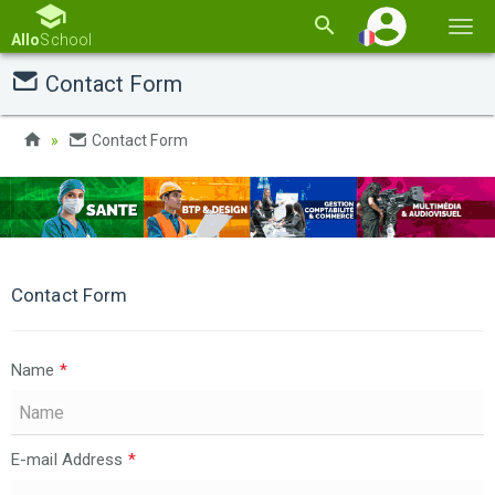
Basc
Allo
School
la
Contact Form
navi
Contact Form
Contact Form
Name
*
E-mail Address
*