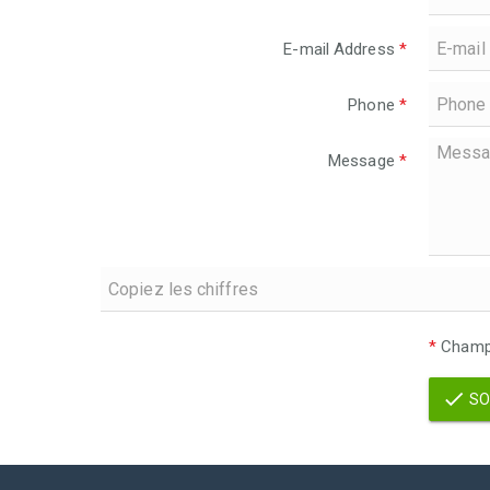
E-mail Address
*
Phone
*
Message
*
*
Champs
SO