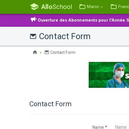
Allo
School
Maroc
Fran
Ouverture des Abonnements pour l'Année S
Contact Form
Contact Form
Contact Form
Name
*