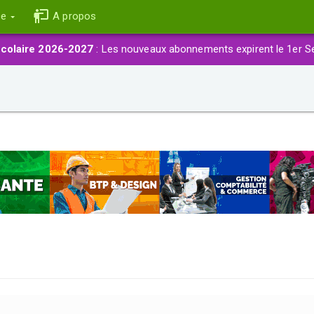
ce
A propos
colaire 2026-2027
: Les nouveaux abonnements expirent le 1er S