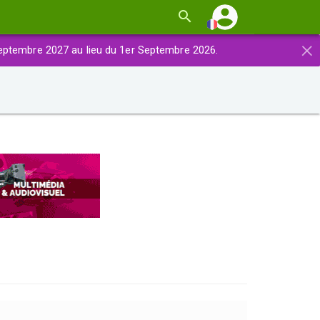
×
eptembre 2027 au lieu du 1er Septembre 2026.