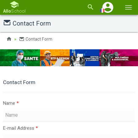
Basc
Allo
School
la
Contact Form
navi
Contact Form
Contact Form
Name
*
E-mail Address
*