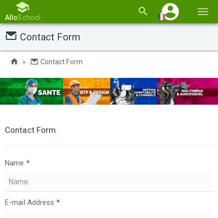
Basc
Allo
School
la
Contact Form
navi
Contact Form
Contact Form
Name
*
E-mail Address
*