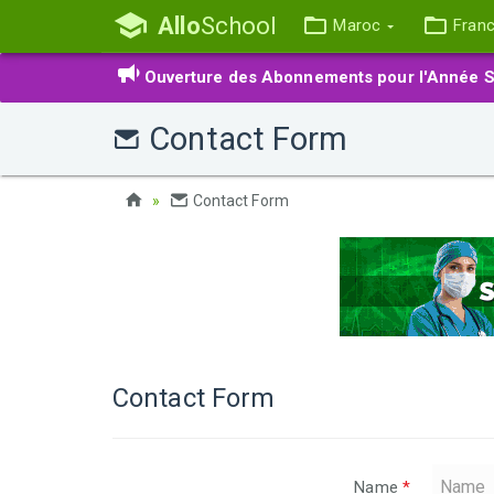
Allo
School
Maroc
Fran
Ouverture des Abonnements pour l'Année S
Contact Form
Contact Form
Contact Form
Name
*