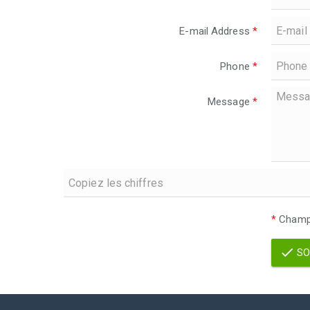
E-mail Address
*
Phone
*
Message
*
*
Champs
SO