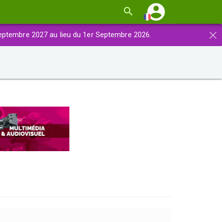
×
eptembre 2027 au lieu du 1er Septembre 2026.