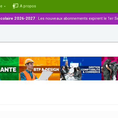
ce
A propos
colaire 2026-2027
: Les nouveaux abonnements expirent le 1er S