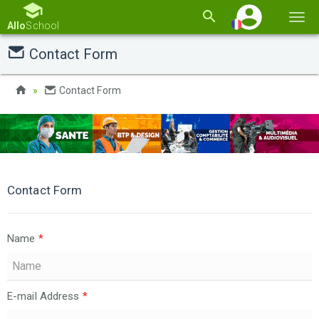
Basc
Allo
School
la
Contact Form
navi
Contact Form
Contact Form
Name
*
E-mail Address
*