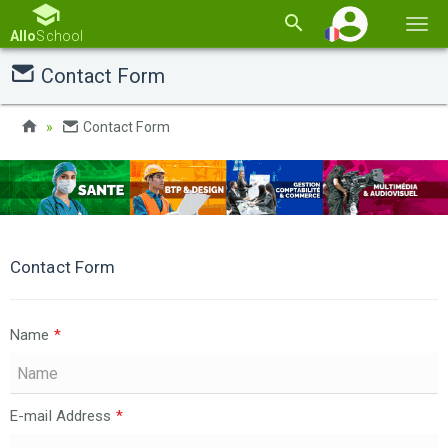
Basc
Allo
School
la
Contact Form
navi
Contact Form
Contact Form
Name
*
E-mail Address
*