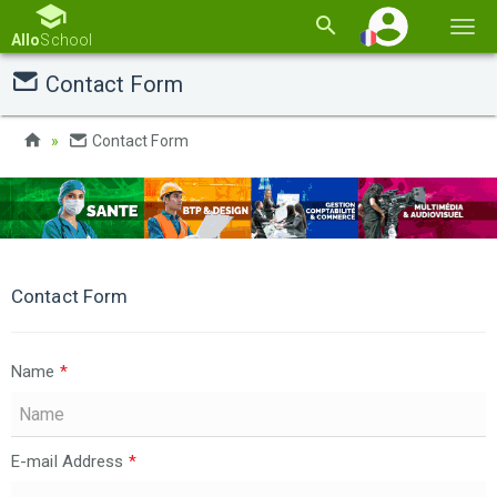
Basc
Allo
School
la
Contact Form
navi
Contact Form
Contact Form
Name
*
E-mail Address
*