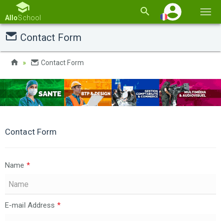
Basc
Allo
School
la
Contact Form
navi
Contact Form
Contact Form
Name
*
E-mail Address
*