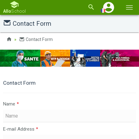
Basc
Allo
School
la
Contact Form
navi
Contact Form
Contact Form
Name
*
E-mail Address
*