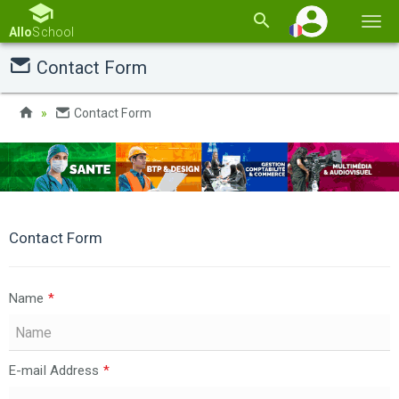
Basc
Allo
School
la
Contact Form
navi
Contact Form
Contact Form
Name
*
E-mail Address
*