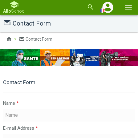
Basc
Allo
School
la
Contact Form
navi
Contact Form
Contact Form
Name
*
E-mail Address
*