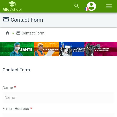
Basc
Allo
School
la
Contact Form
navi
Contact Form
Contact Form
Name
*
E-mail Address
*