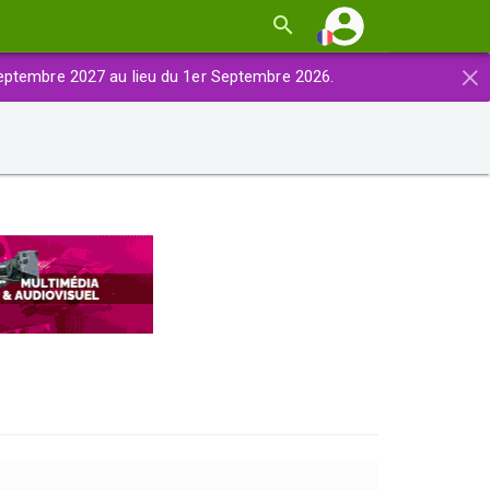
×
eptembre 2027 au lieu du 1er Septembre 2026.