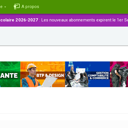
ce
A propos
colaire 2026-2027
: Les nouveaux abonnements expirent le 1er S