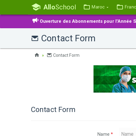
Allo
School
Maroc
Fran
Ouverture des Abonnements pour l'Année S
Contact Form
Contact Form
Contact Form
Name
*