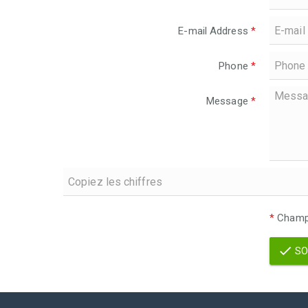
E-mail Address
*
Phone
*
Message
*
*
Champs
SO