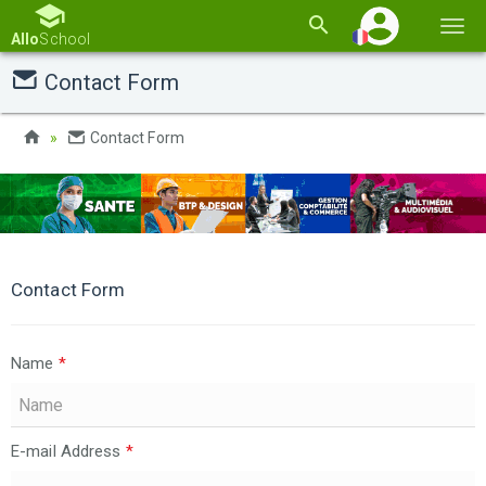
Basc
Allo
School
la
Contact Form
navi
Contact Form
Contact Form
Name
*
E-mail Address
*