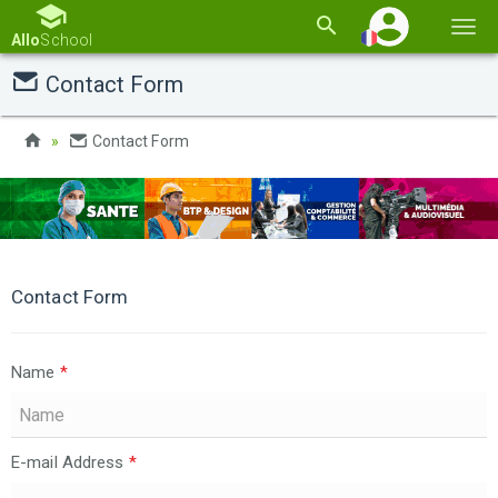
Basc
Allo
School
la
Contact Form
navi
Contact Form
Contact Form
Name
*
E-mail Address
*