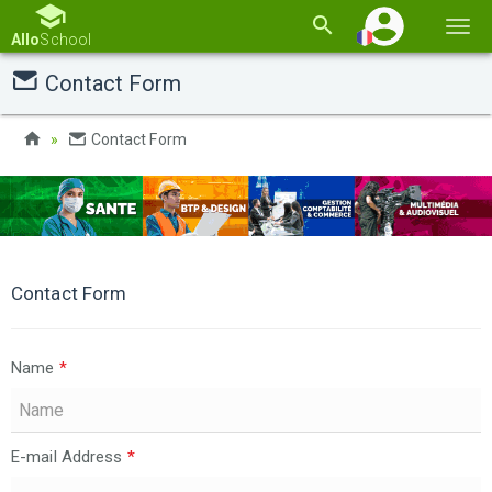
Basc
Allo
School
la
Contact Form
navi
Contact Form
Contact Form
Name
*
E-mail Address
*