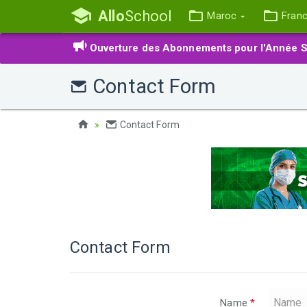
Allo
School
Maroc
Fran
Ouverture des Abonnements pour l'Année S
Contact Form
Contact Form
Contact Form
Name
*