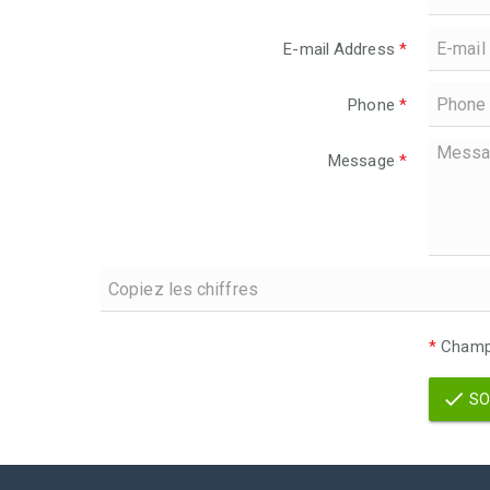
E-mail Address
*
Phone
*
Message
*
*
Champs
SO