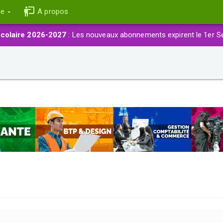
ce
A propos
colaire 2026-2027
: Les nouveaux abonnements expirent le 1er S