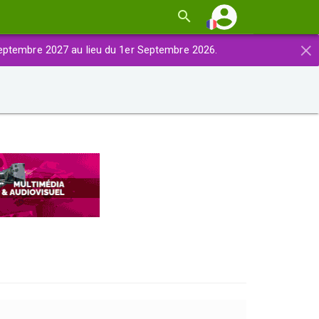
×
eptembre 2027 au lieu du 1er Septembre 2026.