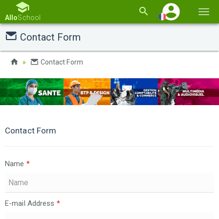
Basc
Allo
School
la
Contact Form
navi
Contact Form
Contact Form
Name
*
E-mail Address
*