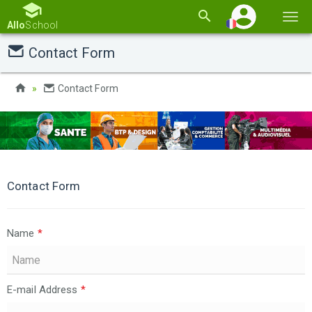
Basc
Allo
School
la
Contact Form
navi
Contact Form
Contact Form
Name
*
E-mail Address
*