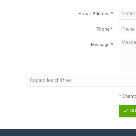
E-mail Address
*
Phone
*
Message
*
*
Champs
SO