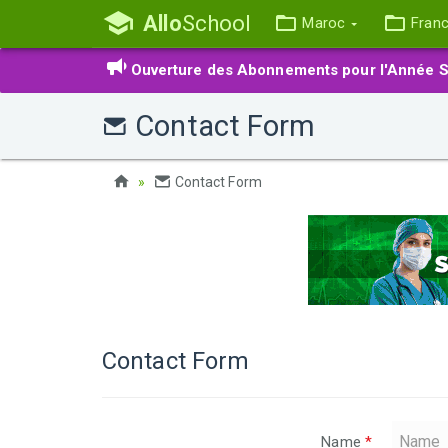
Allo
School
Maroc
Fran
Ouverture des Abonnements pour l'Année S
Contact Form
Contact Form
Contact Form
Name
*