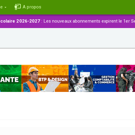
ce
A propos
colaire 2026-2027
: Les nouveaux abonnements expirent le 1er S