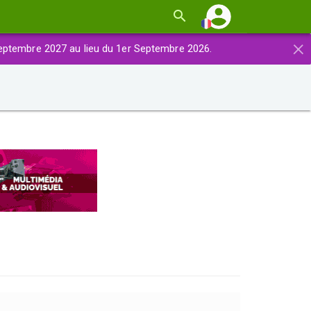
×
eptembre 2027 au lieu du 1er Septembre 2026.