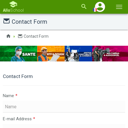
Basc
Allo
School
la
Contact Form
navi
Contact Form
Contact Form
Name
*
E-mail Address
*