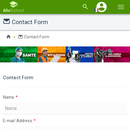
Basc
Allo
School
la
Contact Form
navi
Contact Form
Contact Form
Name
*
E-mail Address
*