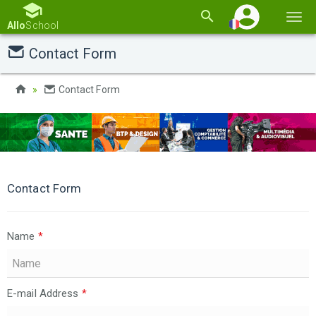
Basc
Allo
School
la
Contact Form
navi
Contact Form
Contact Form
Name
*
E-mail Address
*