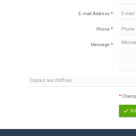
E-mail Address
*
Phone
*
Message
*
*
Champs
SO