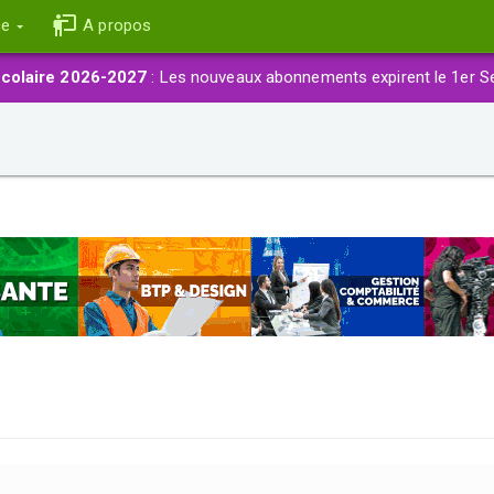
ce
A propos
colaire 2026-2027
: Les nouveaux abonnements expirent le 1er S