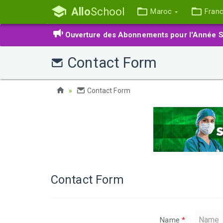
Allo
School
Maroc
Fran
Ouverture des Abonnements pour l'Année S
Contact Form
Contact Form
Contact Form
Name
*