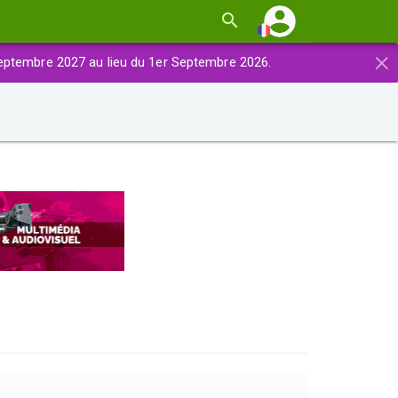
×
eptembre 2027 au lieu du 1er Septembre 2026.