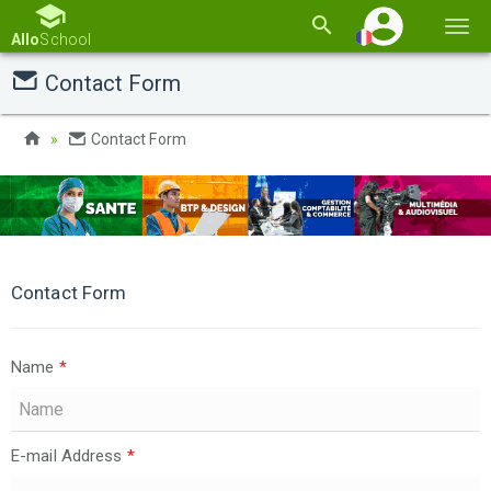
Basc
Allo
School
la
Contact Form
navi
Contact Form
Contact Form
Name
*
E-mail Address
*