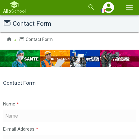
Basc
Allo
School
la
Contact Form
navi
Contact Form
Contact Form
Name
*
E-mail Address
*