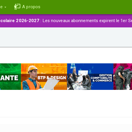
ce
A propos
colaire 2026-2027
: Les nouveaux abonnements expirent le 1er S