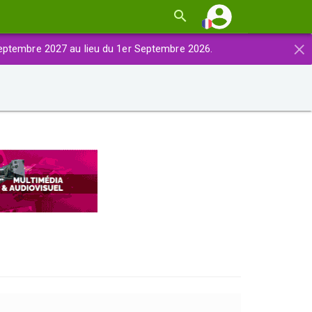
×
eptembre 2027 au lieu du 1er Septembre 2026.