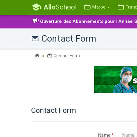
Allo
School
Maroc
Fran
Ouverture des Abonnements pour l'Année S
Contact Form
Contact Form
Contact Form
Name
*