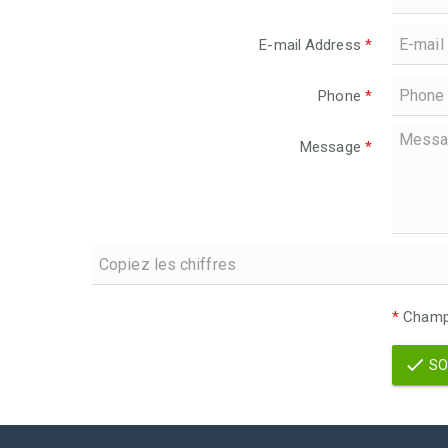
E-mail Address
*
Phone
*
Message
*
*
Champs
SO