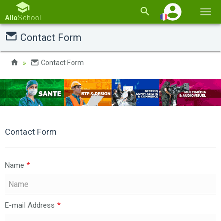
Basc
Allo
School
la
Contact Form
navi
Contact Form
Contact Form
Name
*
E-mail Address
*