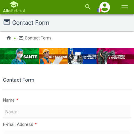
Basc
Allo
School
la
Contact Form
navi
Contact Form
Contact Form
Name
*
E-mail Address
*