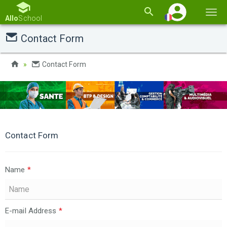
Basc
Allo
School
la
Contact Form
navi
Contact Form
Contact Form
Name
*
E-mail Address
*