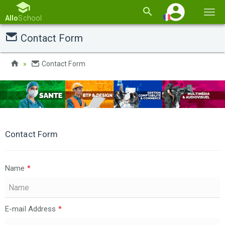
Basc
Allo
School
la
Contact Form
navi
Contact Form
Contact Form
Name
*
E-mail Address
*