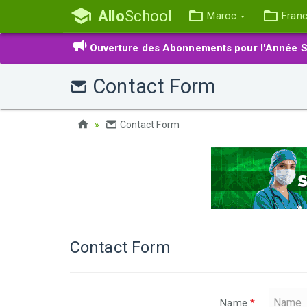
Allo
School
Maroc
Fran
Ouverture des Abonnements pour l'Année S
Contact Form
Contact Form
Contact Form
Name
*