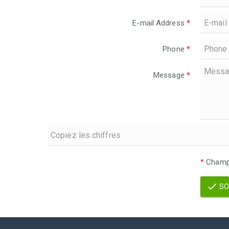
E-mail Address
*
Phone
*
Message
*
*
Champs
SO