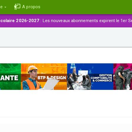
ce
A propos
colaire 2026-2027
: Les nouveaux abonnements expirent le 1er S