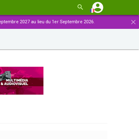
×
eptembre 2027 au lieu du 1er Septembre 2026.