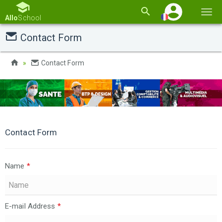
Basc
Allo
School
la
Contact Form
navi
Contact Form
Contact Form
Name
*
E-mail Address
*