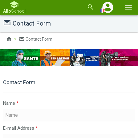
Basc
Allo
School
la
Contact Form
navi
Contact Form
Contact Form
Name
*
E-mail Address
*