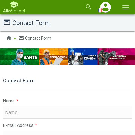
Basc
Allo
School
la
Contact Form
navi
Contact Form
Contact Form
Name
*
E-mail Address
*