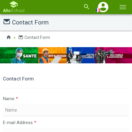
Basc
Allo
School
la
Contact Form
navi
Contact Form
Contact Form
Name
*
E-mail Address
*