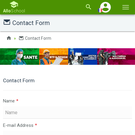
Basc
Allo
School
la
Contact Form
navi
Contact Form
Contact Form
Name
*
E-mail Address
*